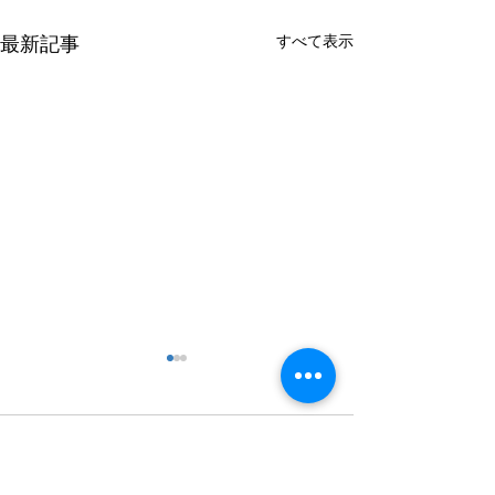
すべて表示
最新記事
年末年始の休業について
お盆期間の休業
当事務所は，令和７年１２月
当事務所は、令和
２７日から令和８年１月５日
２日（火）、１３
コメント
までの間，年末年始の休業と
１４日（木）、１